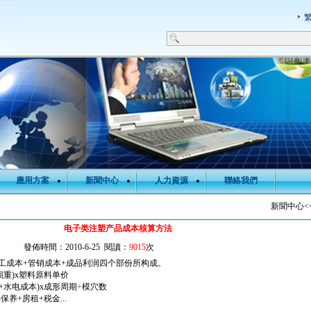
應用方案
新聞中心
人力資源
聯絡我們
新聞中心<
电子类注塑产品成本核算方法
發佈時間：2010-6-25 閱讀：
9015
次
加工成本+管销成本+成品利润四个部份所构成。
损重)x塑料原料单价
本+水电成本)x成形周期÷模穴数
保养+房租+税金...