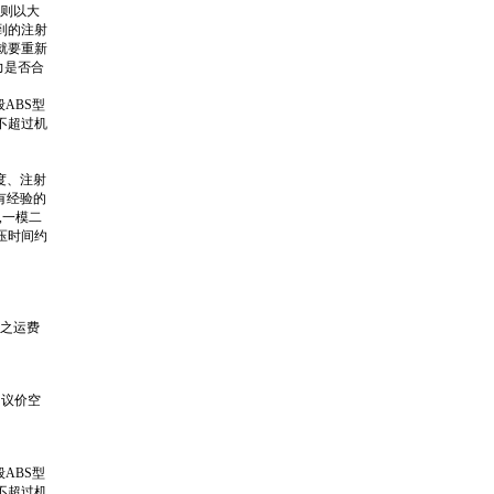
否则以大
到的注射
就要重新
力是否合
ABS型
以不超过机
度、注射
有经验的
g,一模二
,保压时间约
外之运费
的议价空
ABS型
以不超过机