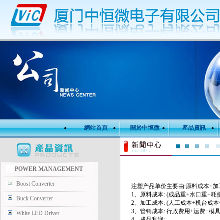
網站首頁
關於中恒微
產品資訊
POWER MANAGEMENT
Boost Converter
注塑产品单价主要由:原料成本+
1、原料成本: (成品重+水口重+耗
Buck Converter
2、加工成本: (人工成本+机台成
3、管销成本: 行政费用+运费+模具
White LED Driver
4、成品利润: