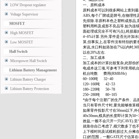
LOW Dropout regulator
一、原料成本
原料成本可以到很多网站上查到最
Voltage Supervisor
ABS,每个厂牌或是牌号,在物理
先排除.非原料本色之塑料成形品,
MOSFET
塑料用料及成形不良品等.如为连续性
面处理或完全不可有污点),耗损最
High MOSFET
4~6%计算.另外,零件是否允许加
算,但事实上,在零件没有特别的要求
Low MOSFET
来说,水口料如添加在7%以内时,
Hall Switch
以在20%左右.
二、加工成本
Micropower Hall Switch
加工成本的计算比较复杂,此部份的
电成本这三项,可参考下列常用机台
Lithium Battery Management
机台吨数 费用(RMB/Hr)
60~100吨 32~40
Lithium Battery Charger
120~160吨 42~53
Lithium Battery Protection
180~220吨 50~78
250~280吨 80~105
*由于每个注塑厂的生产条件、品质
当只有零件尺寸时,要先能够推算模
如果零件投影尺寸在50mm以下,外
40x50mm,模具的长度即计算为50
效益,一般不会只开一穴(CAVE).
就靠你自己考虑了,模穴数多了也不
上下模时间及试模耗损过大,分摊在
口)的范围，一般GATE尺寸估算在4