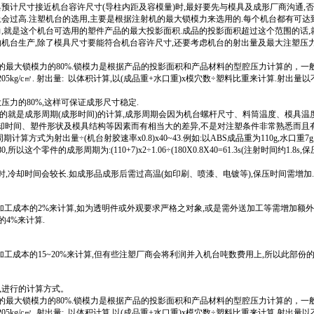
预计尺寸接近机台容许尺寸(导柱内距及容模量)时,最好要先与模具及成形厂商沟通,
上会过高.注塑机台的选用,主要是根据注射机的最大锁模力来选用的.每个机台都有可达
力,就是这个机台可选用的塑件产品的最大投影面积.成品的投影面积超过这个范围的话,
的机台生产,除了模具尺寸要能符合机台容许尺寸,还要考虑机台的射出量及最大注塑压
的最大锁模力的80%.锁模力是根据产品的投影面积和产品材料的型腔压力计算的，一般
195~205kg/c㎡. 射出量: 以体积计算,以(成品重+水口重)x模穴数÷塑料比重来计算.射出量
压力的80%,这样可保证成形尺寸稳定.
的就是成形周期(成形时间)的计算,成形周期会因为机台螺杆尺寸、料筒温度、模具温
冷却时间、塑件形状及模具结构等因素而有相当大的差异,不是对注塑条件非常熟悉而且
算方式为射出量÷(机台射胶速率x0.8)x40~43.例如:以ABS成品重为110g,水口重7
所以这个零件的成形周期为:(110+7)x2÷1.06÷(180X0.8X40=61.3s(注射时间约1.8s
时,冷却时间会较长.如成形品成形后需过高温(如印刷、喷漆、电镀等),保压时间需增加.
加工成本的2%来计算,如为透明件或外观要求严格之对象,或是需外送加工等需增加额
的4%来计算.
工成本的15~20%来计算,但有些注塑厂商会将利润并入机台吨数费用上,所以此部份
,进行的计算方式。
的最大锁模力的80%.锁模力是根据产品的投影面积和产品材料的型腔压力计算的，一般
195~205kg/c㎡. 射出量: 以体积计算,以(成品重+水口重)x模穴数÷塑料比重来计算.射出量