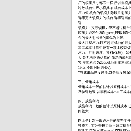
厂的模座尺寸都不一样.所以当模具
吨数机台生产小模具,在机台成本
压力值,机台的锁模力除以注射压
选用更大锁模力的机台.选择适当
适.
锁模力: 实际锁模力应不超过机台
腔压力取295~305kg/c㎡,PP取
台的最大射出量的80%为上限.
最大注塑压力:以不超过机台的最大
加工成本计算中还有一项比较麻烦
压力、注射速度、补料(保压)、
人,是无法正确估算的.简易的成形周期计
穴,注塑机台为220t,机台射胶速率180,
19.5s,冷却时间约40s).
*当成形品厚度过厚,或是深度较深
三、管销成本
管销成本一般的估计以原料成本+
及特殊包装,以原料成本+加工成本
四、成品利润
成品利润一般的估计以原料成本+加
间较大.
以上是针对一般通用性的塑料零件
锁模力: 实际锁模力应不超过机台
腔压力取295~305kg/c㎡,PP取