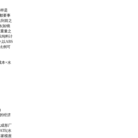
同样是
况都要事
达到前之
格(如镜
品重量之
以纯料计
,以ABS
加比例可
成本+水
为
形的经济
成成形厂
TE(水
每家模座