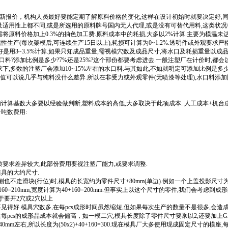
新报价，机构人员最好要能定期了解原料价格的变化,这样在设计初始时就要决定好,
性及适用性上都不同,或是所选用的原料牌号国内无人代理,或是没有可替代用料,这类状
需将原料价格加上0.3%的抽色加工费.原料成本中的耗损,大多以2%计算.主要为模温未
生产(每次架模后,可连续生产15日以上),耗损可计算为0~1.2%.透明件或外观要求严
好是用3~3.5%计算.如果只知成品重量,需视模穴数及成品尺寸,将水口及耗损重量以成
水口料?添加比例是多少?7%还是25%?这个部份都要考虑进去.一般注塑厂在计价时,都会
下,多数的注塑厂会添加10~15%左右的水口料.与其如此,不如就明定可添加比例是多少
MI值可以说几乎与纯料没什么差异.所以在非受力或外观零件(无喷漆等处理),水口料添
计算基数大多要以经验做判断,塑料成本的高低,大多取决于此项成本. 人工成本+机台
吨数费用:
要求差异较大,此部份费用要视注塑厂能力,或要求调整.
具的大约尺寸.
侧也不走滑块(行位)时,模具的长宽约为零件尺寸+80mm(单边).例如一个上盖投影尺寸
+160=210mm,宽度计算为40+160=200mm.但事实上以这个尺寸的零件,我们会考虑到成
至于要开2穴或2穴以上
见得好.模具穴数多,在每pcs成形时间虽然缩短,但如果每次生产的数量不是很多,会造
每pcs的成形品成本就会偏高，如一模二穴,模具长度除了零件尺寸要乘以2,还要加上GA
0mm左右,所以长度为(50x2)+40+160=300.现在模具厂大多使用现成固定尺寸的模座,